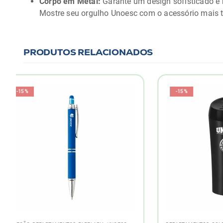
Corpo em Metal:
Garante um design sofisticado e 
Mostre seu orgulho Unoesc com o acessório mais 
PRODUTOS RELACIONADOS
-15%
-15%