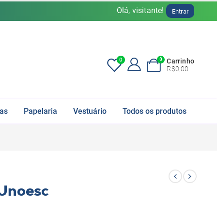
Olá, visitante!
Entrar
0
0
Carrinho
R$
0,00
fas
Papelaria
Vestuário
Todos os produtos
o Unoesc