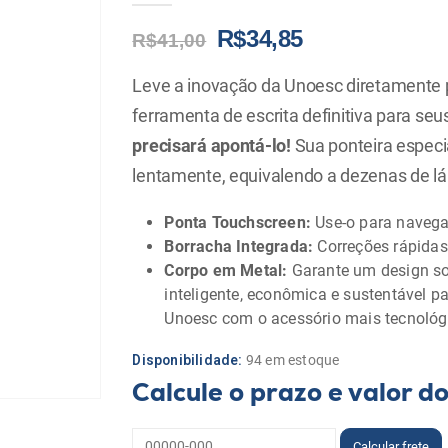
Original
Current
R$
34,85
R$
41,00
price
price
was:
is:
Leve a inovação da Unoesc diretamente pa
R$41,00.
R$34,85.
ferramenta de escrita definitiva para seu
precisará apontá-lo!
Sua ponteira especial
lentamente, equivalendo a dezenas de lápi
Ponta Touchscreen:
Use-o para navega
Borracha Integrada:
Correções rápidas
Corpo em Metal:
Garante um design so
inteligente, econômica e sustentável 
Unoesc com o acessório mais tecnoló
Disponibilidade:
94 em estoque
Calcule o prazo e valor d