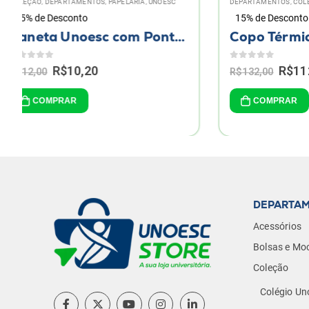
DEPARTAMENTOS
,
COLEÇÃO
,
COPOS, CANECAS E GARRAFAS
,
ESTAMPAS 1968
DEPARTAME
15% de Desconto
15% de D
Copo Térmico Unoesc 1968 470 ml
0
de 5
0
de 5
Original
Current
R$
112,20
R$
132,00
R$
65,00
price
price
was:
is:
COMPRAR
COM
R$132,00.
R$112,20.
DEPARTA
Acessórios
Bolsas e Moc
Coleção
Colégio Un