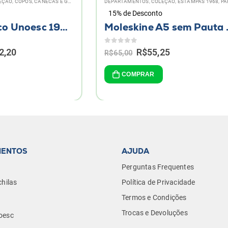
NTOS
,
COLEÇÃO
,
ESTAMPAS 1968
,
PAPELARIA
DEPARTAMENTOS
,
PAPELARIA
,
QUEM FAZ ACON
esconto
15% de Desconto
Moleskine A5 sem Pauta Unoesc 1968
0
de 5
Original
Current
Original
Current
R$
55,25
R$
52,70
R$
62,00
price
price
price
price
was:
is:
was:
is:
PRAR
COMPRAR
R$65,00.
R$55,25.
R$62,00.
R$52,70
MENTOS
AJUDA
Perguntas Frequentes
hilas
Política de Privacidade
Termos e Condições
Trocas e Devoluções
oesc