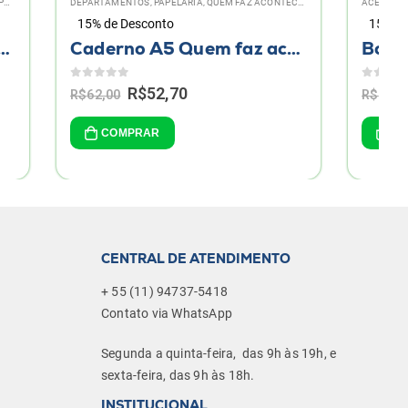
TECER, FAZ UNOESC!
ACESSÓRIOS
,
COLEÇÃO
,
DEPARTAMENTOS
,
ESTAMPAS 1968
15% de Desconto
Caderno A5 Quem faz acontecer, faz Unoesc!
Botton Unoesc 1968
0
de 5
Original
Current
R$
7,65
R$
9,00
price
price
was:
is:
COMPRAR
.
R$9,00.
R$7,65.
CENTRAL DE ATENDIMENTO
+ 55 (11) 94737-5418
Contato via WhatsApp
Segunda a quinta-feira, das 9h às 19h, e
sexta-feira, das 9h às 18h.
INSTITUCIONAL