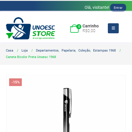
Olá, visitante!
Entrar
Carrinho
0
R$
0,00
Casa
Loja
Departamentos
,
Papelaria
,
Coleção
,
Estampas 1968
Caneta Bicolor Preta Unoesc 1968
-15%