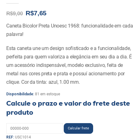
0
de 5
Original
Current
R$
7,65
R$
9,00
price
price
was:
is:
Caneta Bicolor Preta Unoesc 1968: funcionalidade em cada
R$9,00.
R$7,65.
palavra!
Esta caneta une um design sofisticado e a funcionalidade,
perfeita para quem valoriza a elegância em seu dia a dia. É
um acessório indispensável, modelo exclusivo, feita de
metal nas cores preta e prata e possuí acionamento por
clique. Cor da tinta: azul, 1.00 mm.
Disponibilidade:
81 em estoque
Calcule o prazo e valor do frete deste
produto
REF:
USC1014