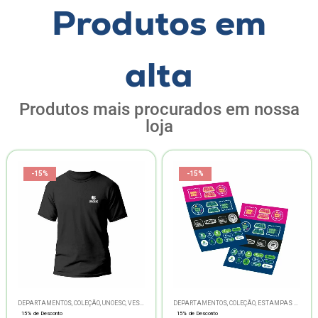
Produtos em
alta
Produtos mais procurados em nossa
loja
-15%
-15%
DEPARTAMENTOS
,
COLEÇÃO
,
UNOESC
,
VESTUÁRIO
DEPARTAMENTOS
,
COLEÇÃO
,
ESTAMPAS 1968
,
P
15% de Desconto
15% de Desconto