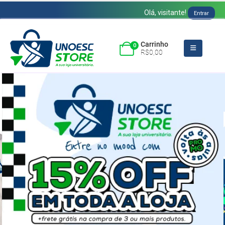
Olá, visitante!
Entrar
Carrinho
0
R$
0,00