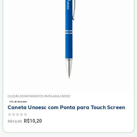
COLEÇÃO
,
DEPARTAMENTOS
,
PAPELARIA
,
UNOESC
15% de Desconto
Caneta Unoesc com Ponta para Touch Screen
0
de 5
Original
Current
R$
10,20
R$
12,00
price
price
was:
is:
R$12,00.
R$10,20.