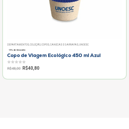
DEPARTAMENTOS
,
COLEÇÃO
,
COPOS, CANECAS E GARRAFAS
,
UNOESC
15% de Desconto
Copo de Viagem Ecológico 450 ml Azul
0
de 5
Original
Current
R$
40,80
R$
48,00
price
price
was:
is:
R$48,00.
R$40,80.