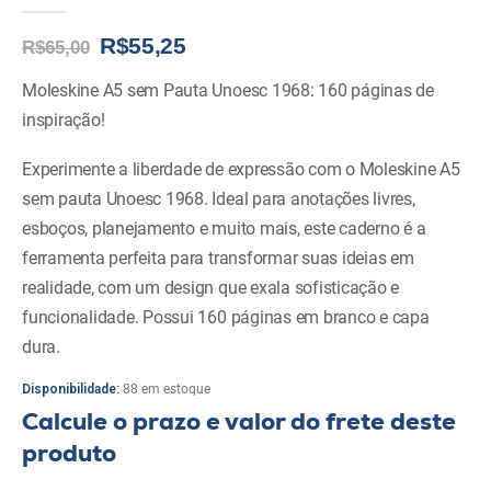
0
de 5
Original
Current
R$
55,25
R$
65,00
price
price
was:
is:
Moleskine A5 sem Pauta Unoesc 1968: 160 páginas de
R$65,00.
R$55,25.
inspiração!
Experimente a liberdade de expressão com o Moleskine A5
sem pauta Unoesc 1968. Ideal para anotações livres,
esboços, planejamento e muito mais, este caderno é a
ferramenta perfeita para transformar suas ideias em
realidade, com um design que exala sofisticação e
funcionalidade. Possui 160 páginas em branco e capa
dura.
Disponibilidade:
88 em estoque
Calcule o prazo e valor do frete deste
produto