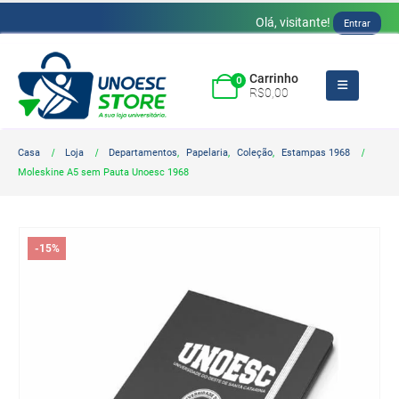
Olá, visitante!
Entrar
Carrinho
0
R$
0,00
Casa
Loja
Departamentos
,
Papelaria
,
Coleção
,
Estampas 1968
Moleskine A5 sem Pauta Unoesc 1968
-15%