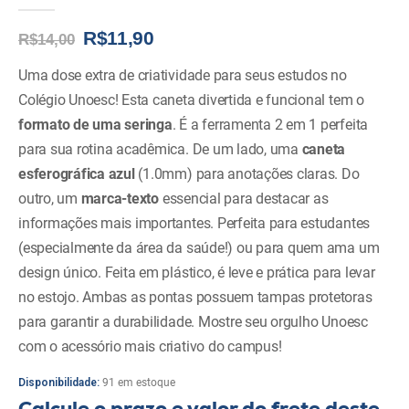
0
de 5
Original
Current
R$
11,90
R$
14,00
price
price
was:
is:
Uma dose extra de criatividade para seus estudos no
R$14,00.
R$11,90.
Colégio Unoesc! Esta caneta divertida e funcional tem o
formato de uma seringa
. É a ferramenta 2 em 1 perfeita
para sua rotina acadêmica. De um lado, uma
caneta
esferográfica azul
(1.0mm) para anotações claras. Do
outro, um
marca-texto
essencial para destacar as
informações mais importantes. Perfeita para estudantes
(especialmente da área da saúde!) ou para quem ama um
design único. Feita em plástico, é leve e prática para levar
no estojo. Ambas as pontas possuem tampas protetoras
para garantir a durabilidade. Mostre seu orgulho Unoesc
com o acessório mais criativo do campus!
Disponibilidade:
91 em estoque
Calcule o prazo e valor do frete deste