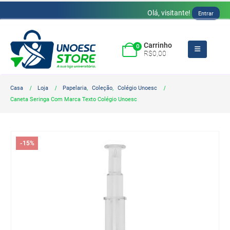
Olá, visitante!
Entrar
Carrinho
0
R$
0,00
Casa
Loja
Papelaria
,
Coleção
,
Colégio Unoesc
Caneta Seringa Com Marca Texto Colégio Unoesc
-15%