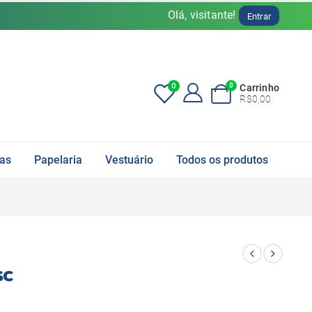
Olá, visitante!
Entrar
0
0
Carrinho
R$
0,00
fas
Papelaria
Vestuário
Todos os produtos
sc