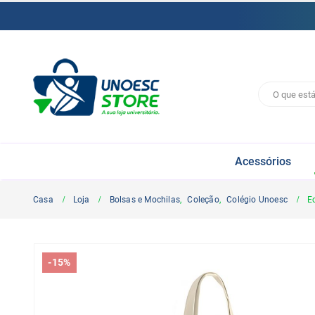
Acessórios
Casa
Loja
Bolsas e Mochilas
,
Coleção
,
Colégio Unoesc
E
-15%