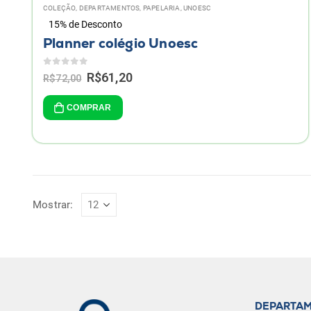
COLEÇÃO
,
DEPARTAMENTOS
,
PAPELARIA
,
UNOESC
15% de Desconto
Planner colégio Unoesc
0
de 5
Original
Current
R$
61,20
R$
72,00
price
price
was:
is:
COMPRAR
R$72,00.
R$61,20.
Mostrar:
DEPARTA