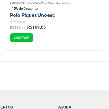
DEPARTAMENTOS
,
COLEÇÃO
,
UNOESC
,
VESTUÁRIO
15% de Desconto
Polo Piquet Unoesc
0
de 5
Original
Current
R$
109,65
R$
129,00
price
price
was:
is:
This
COMPRAR
R$129,00.
R$109,65.
product
has
multiple
variants.
The
options
may
be
chosen
on
the
product
MENTOS
AJUDA