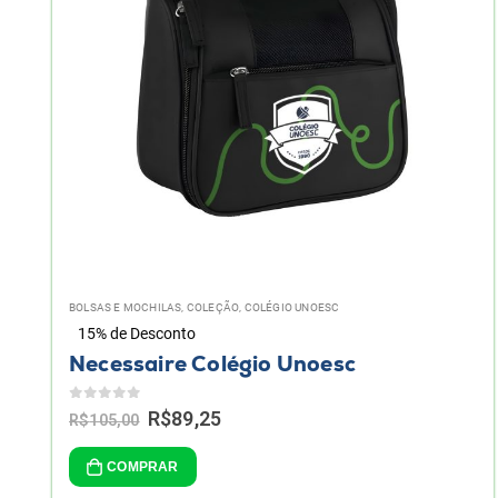
BOLSAS E MOCHILAS
,
COLEÇÃO
,
COLÉGIO UNOESC
15% de Desconto
Necessaire Colégio Unoesc
0
de 5
Original
Current
R$
89,25
R$
105,00
price
price
was:
is:
COMPRAR
R$105,00.
R$89,25.