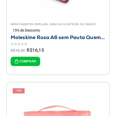
DEPARTAMENTOS
,
PAPELARIA
,
QUEM FAZ ACONTECER, FAZ UNOESC!
15% de Desconto
Moleskine Rosa A6 sem Pauta Quem faz acontecer, faz Unoesc!
0
de 5
Original
Current
R$
16,15
R$
19,00
price
price
was:
is:
COMPRAR
R$19,00.
R$16,15.
-15%