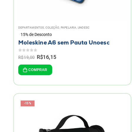
DEPARTAMENTOS
,
COLEÇÃO
,
PAPELARIA
,
UNOESC
15% de Desconto
Moleskine A6 sem Pauta Unoesc
0
de 5
Original
Current
R$
16,15
R$
19,00
price
price
was:
is:
COMPRAR
R$19,00.
R$16,15.
-15%