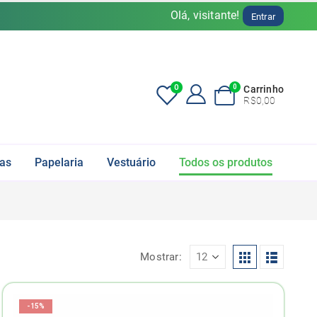
Olá, visitante!
Entrar
0
0
Carrinho
R$
0,00
fas
Papelaria
Vestuário
Todos os produtos
Mostrar:
-15%