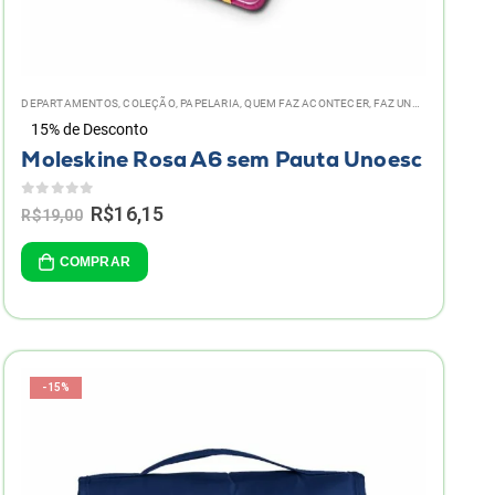
DEPARTAMENTOS
,
COLEÇÃO
,
PAPELARIA
,
QUEM FAZ ACONTECER, FAZ UNOESC!
15% de Desconto
Moleskine Rosa A6 sem Pauta Unoesc
0
de 5
Original
Current
R$
16,15
R$
19,00
price
price
was:
is:
COMPRAR
R$19,00.
R$16,15.
-15%