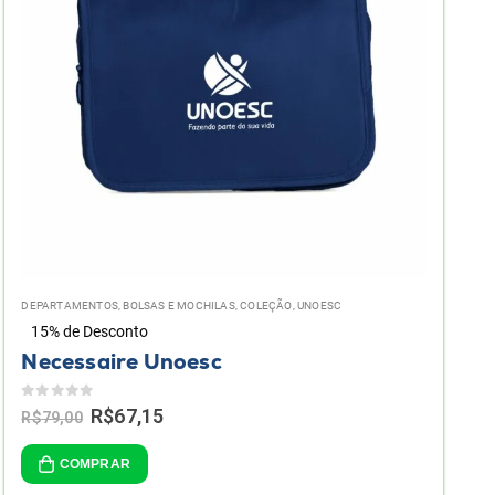
DEPARTAMENTOS
,
BOLSAS E MOCHILAS
,
COLEÇÃO
,
UNOESC
15% de Desconto
Necessaire Unoesc
0
de 5
Original
Current
R$
67,15
R$
79,00
price
price
was:
is:
COMPRAR
R$79,00.
R$67,15.