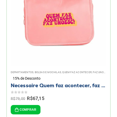
DEPARTAMENTOS
,
BOLSAS E MOCHILAS
,
QUEM FAZ ACONTECER, FAZ UNOESC!
15% de Desconto
Necessaire Quem faz acontecer, faz Unoesc!
0
de 5
Original
Current
R$
67,15
R$
79,00
price
price
was:
is:
COMPRAR
R$79,00.
R$67,15.