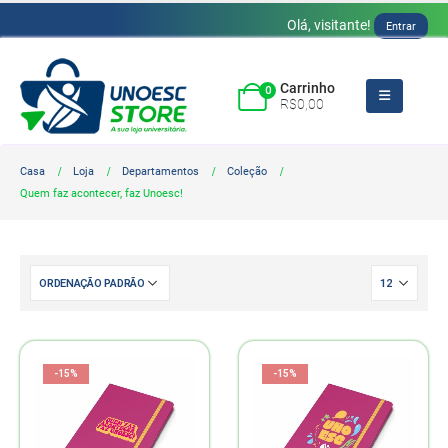
Olá, visitante!
Entrar
Carrinho
0
R$
0,00
Casa
Loja
Departamentos
Coleção
Quem faz acontecer, faz Unoesc!
-15%
-15%